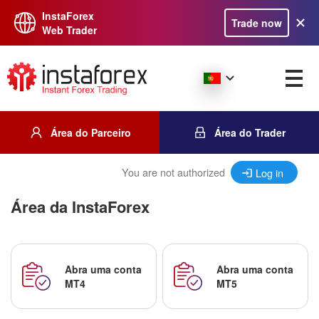
InstaForex
Trade now
Web Trader
Área do Parceiro
Área do Trader
You are not authorized
Log in
Área da InstaForex
Abra uma conta
Abra uma conta
MT4
MT5