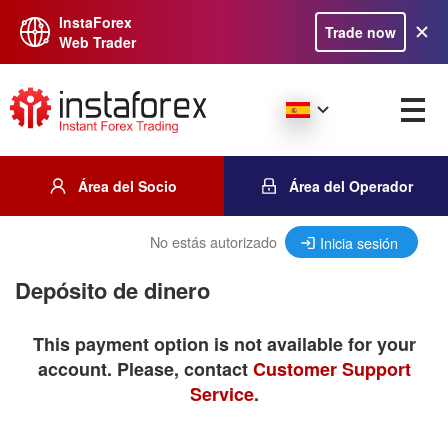
InstaForex
Trade now
Web Trader
Área del Socio
Área del Operador
No estás autorizado
Inicia sesión
Depósito de dinero
This payment option is not available for your
account. Please, contact
Customer Support
Service
.