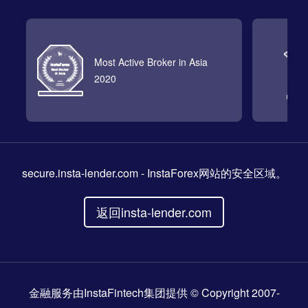
Most Active Broker in Asia
2020
secure.insta-lender.com
- InstaForex网站的安全区域。
返回insta-lender.com
金融服务由InstaFintech集团提供 © Copyright 2007-